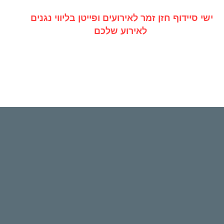
ישי סיידוף חזן זמר לאירועים ופייטן בליווי נגנים
לאירוע שלכם
ן לברית
זמר לחתונה
זמר לטברנה
זמר לחינה
אירועים
סינגלים
050-7833926
להזמנת אירועים ומופעים
- ישראל - - ארה"ב -