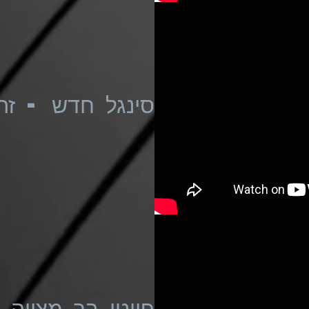
סינגל חדש - זה
פייטן בר מצווה
בל