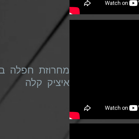
מחרוזת חפלה בא
איציק קלה